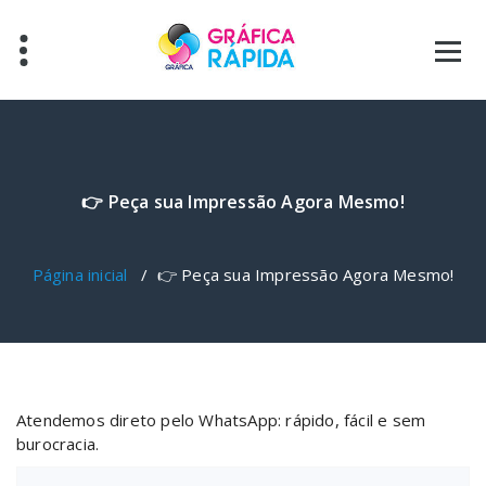
Pular
para
o
conteúdo
👉 Peça sua Impressão Agora Mesmo!
Página inicial
/
👉 Peça sua Impressão Agora Mesmo!
Atendemos direto pelo WhatsApp: rápido, fácil e sem
burocracia.