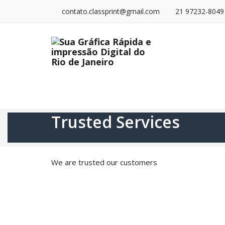
Pular
contato.classprint@gmail.com
21 97232-8049
para
o
conteúdo
Home
Quem Somos
Nossos Serviç
Trusted Services
We are trusted our customers