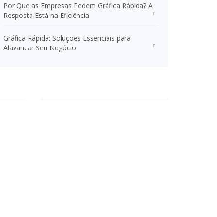
Por Que as Empresas Pedem Gráfica Rápida? A
Resposta Está na Eficiência
Gráfica Rápida: Soluções Essenciais para
Alavancar Seu Negócio
são
Soluções em
Comunicação Visual
Faixas
Lonas
Banners
Recorte Eletrônico
Adesivo Vinil
Etiquetas
Rótulos
Elipses