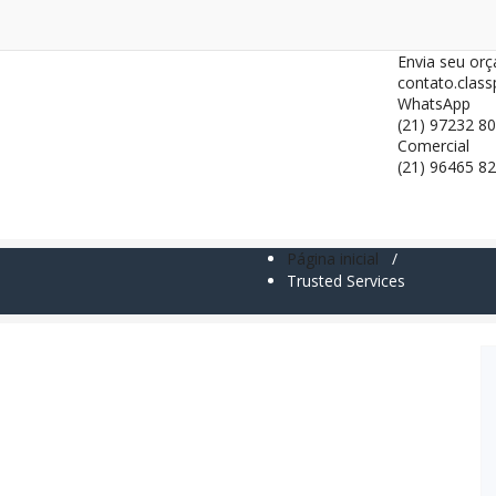
Envia seu or
contato.clas
WhatsApp
(21) 97232 8
Comercial
(21) 96465 8
os
Contatos
Página inicial
/
Trusted Services