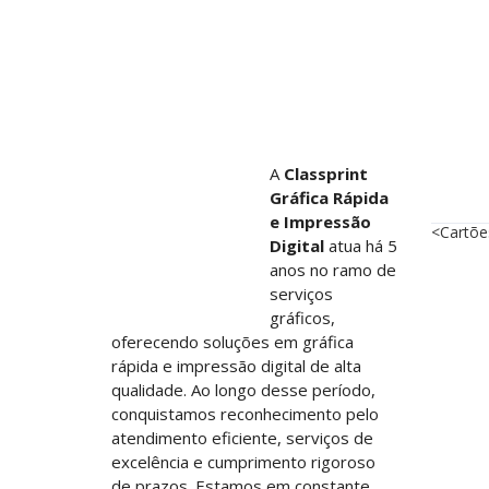
Setor
A
Classprint
Impr
Gráfica Rápida
e Impressão
<
Cartõe
Digital
atua há 5
Panfle
anos no ramo de
serviços
Folder
gráficos,
Pasta
oferecendo soluções em gráfica
rápida e impressão digital de alta
Envel
qualidade. Ao longo desse período,
Timbr
conquistamos reconhecimento pelo
Adesiv
atendimento eficiente, serviços de
excelência e cumprimento rigoroso
Pasta
de prazos. Estamos em constante